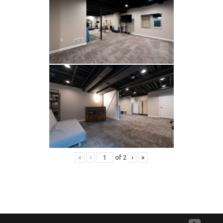
«
‹
of
2
›
»