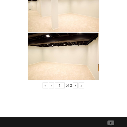
«
‹
of
2
›
»